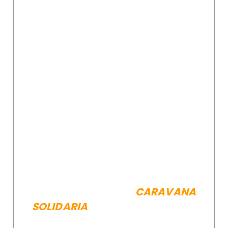
Evangelii Gaudium 87 (Papa
Francisco)
Sentimos el desafío de
descubrir y transmitir la
mística de vivir juntos, de
mezclarnos
,
de encontrarnos,
de tomarnos de los brazos, de
apoyarnos, de participar de
esa marea algo caótica que
puede convertirse en una
verdadera experiencia de
fraternidad, en una
CARAVANA
SOLIDARIA
, en una santa
peregrinación.