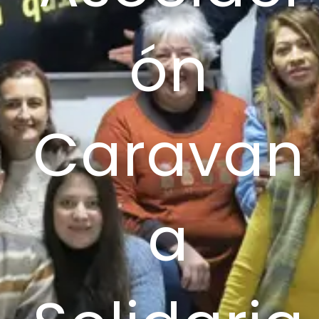
ón
Caravan
a