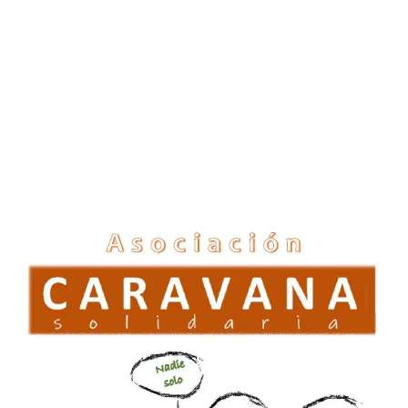
Buscamos…
Promover el derecho a una vivienda digna (
que pueda
llamarse «hogar»
).
Ofrecer acompañamiento y orientación .
Crear y desarrollar una red de relaciones y de apoyo.
Formar y concientizar.